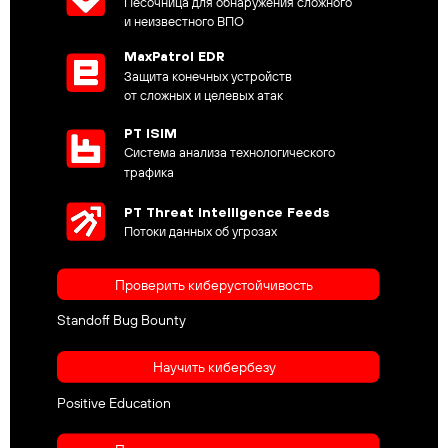
Песочница для обнаружения сложного
и неизвестного ВПО
MaxPatrol EDR
Защита конечных устройств
от сложных и целевых атак
PT ISIM
Система анализа технологического
трафика
PT Threat Intelligence Feeds
Потоки данных об угрозах
Проверить киберустойчивость
Standoff Bug Bounty
Научить кибербезу
Positive Education