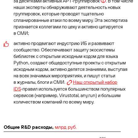
за десятками активных АРТ‑группировок
. В том числе
наши эксперты обнаруживают деятельность новых
группировок, которые проводят тщательно
спланированные атаки по всему миру. Эта экспертиза
признается коллегами по цеху и активно цитируется
в СМИ;
активно продвигают индустрию ИБ и развивают
сообщество. Обеспечивают защиту экосистемы
библиотек с открытым исходным кодом для языка
Python, создают общедоступные проекты с открытым
исходным кодом, активно делятся знаниями, выступая
на всех значимых мероприятиях, и пишут статьи
в журналы, блоги и СМИ.
Наш открытый набор
IDS
‑правил используется большинством популярных
сервисов (например, Virustotal, any.run) и большим
количеством компаний по всему миру.
Общие R&D расходы,
млрд руб.