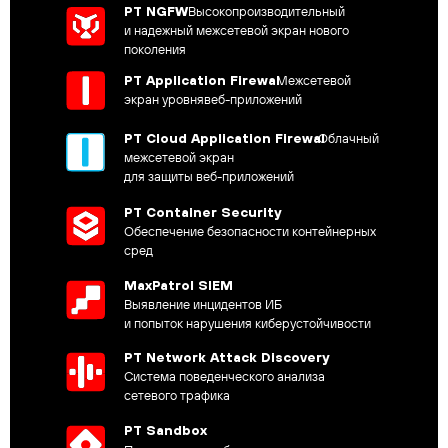
PT NGFW
Высокопроизводительный
и надежный межсетевой экран нового
поколения
PT Application Firewal
Межсетевой
экран уровнявеб-приложений
PT Cloud Application Firewal
Облачный
межсетевой экран
для защиты веб-приложений
PT Container Security
Обеспечение безопасности контейнерных
сред
MaxPatrol SIEM
Выявление инцидентов ИБ
и попыток нарушения киберустойчивости
PT Network Attack Discovery
Система поведенческого анализа
сетевого трафика
PT Sandbox