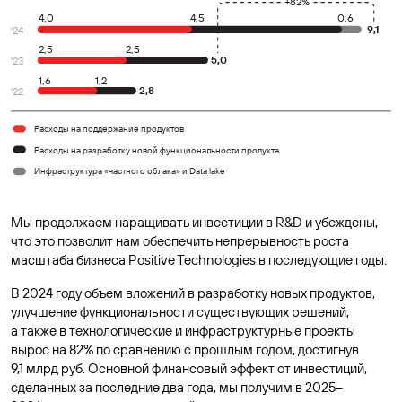
+82%
4,0
4,5
0,6
9,1
'
24
2,5
2,5
5,0
'
23
1,6
1,2
2,8
'
22
Расходы на поддержание продуктов
Расходы на разработку новой функциональности продукта
Инфраструктура «частного облака» и Data lake
Мы продолжаем наращивать инвестиции в R&D и убеждены,
что это позволит нам обеспечить непрерывность роста
масштаба бизнеса Positive Technologies в последующие годы.
В 2024 году объем вложений в разработку новых продуктов,
улучшение функциональности существующих решений,
а также в технологические и инфраструктурные проекты
вырос на 82% по сравнению с прошлым годом, достигнув
9,1 млрд руб. Основной финансовый эффект от инвестиций,
сделанных за последние два года, мы получим в 2025–