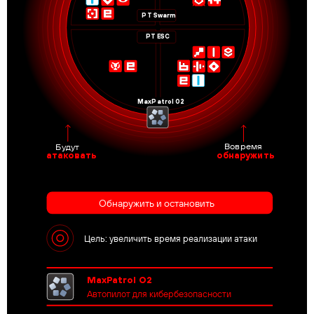
PT Swarm
PT ESC
MaxPatrol 02
Вовремя
Будут
обнаружить
атаковать
Обнаружить и остановить
Цель: увеличить время реализации атаки
MaxPatrol O2
Автопилот для кибербезопасности